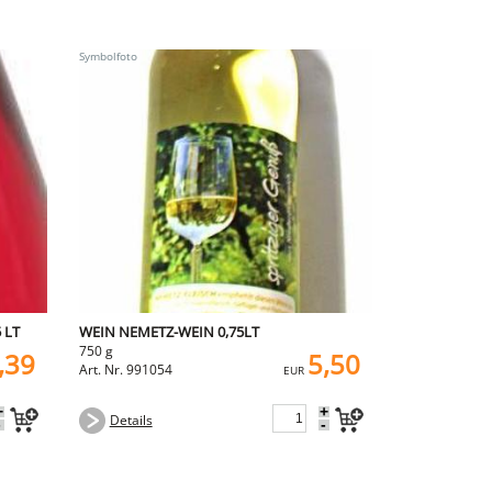
 LT
WEIN NEMETZ-WEIN 0,75LT
750 g
,39
5,50
Art. Nr. 991054
EUR
+
+
Details
-
-