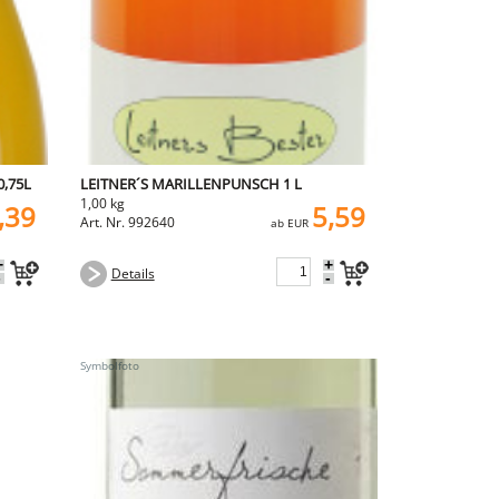
0,75L
LEITNER´S MARILLENPUNSCH 1 L
1,00 kg
,39
5,59
Art. Nr. 992640
ab EUR
+
+
Details
-
-