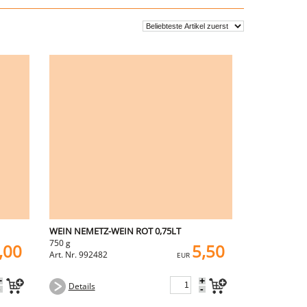
WEIN NEMETZ-WEIN ROT 0,75LT
750 g
,00
5,50
Art. Nr. 992482
EUR
+
+
Details
-
-