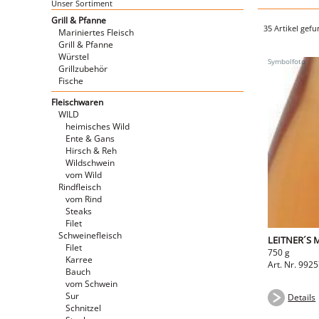
Unser Sortiment
Grill & Pfanne
35 Artikel gef
Mariniertes Fleisch
Grill & Pfanne
Würstel
Grillzubehör
Fische
Fleischwaren
WILD
heimisches Wild
Ente & Gans
Hirsch & Reh
Wildschwein
vom Wild
Rindfleisch
vom Rind
Steaks
Filet
Schweinefleisch
LEITNER´S 
Filet
750 g
Karree
Art. Nr. 992
Bauch
vom Schwein
Sur
Details
Schnitzel