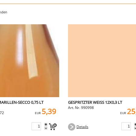
unden
MARILLEN-SECCO 0,75 LT
GESPRITZTER WEISS 12X0,3 LT
Art. Nr. 990998
5,39
25
572
EUR
EUR
+
Details
-