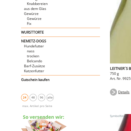
Knabbereien
aus dem Glas
Gewürze
Gewürze
Fix
WURSTTORTE
NEMETZ-DOGS
Hundefutter
nass
trocken
Belcando
Barf-Zusätze
LEITNER´S 
Katzenfutter
750 g
Art. Nr. 992
Gutschein kaufen
Details
24
48
96
alle
max. Artikel pro Seite