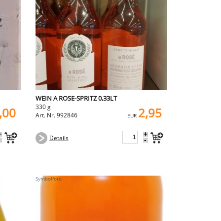
WEIN A ROSE-SPRITZ 0,33LT
330 g
,00
2,95
Art. Nr. 992846
EUR
+
+
Details
-
-