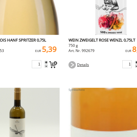
LOIS HANF SPRITZER 0,75L
WEIN ZWEIGELT ROSE WENZL 0,75LT
750 g
5,39
8
653
Art. Nr. 992679
EUR
EUR
+
Details
-