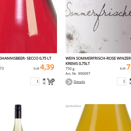
JOHANNISBEER- SECCO 0,75 LT
WEIN SOMMERFRISCH-ROSE WINZER
KREMS 0,75LT
4,39
7
573
750 g
EUR
EUR
Art. Nr. 990097
+
Details
-