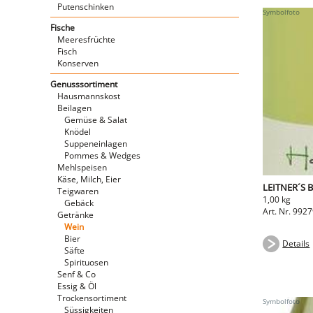
Putenschinken
Fische
Meeresfrüchte
Fisch
Konserven
Genusssortiment
Hausmannskost
Beilagen
Gemüse & Salat
Knödel
Suppeneinlagen
Pommes & Wedges
Mehlspeisen
Käse, Milch, Eier
LEITNER´S 
Teigwaren
1,00 kg
Gebäck
Art. Nr. 992
Getränke
Wein
Bier
Details
Säfte
Spirituosen
Senf & Co
Essig & Öl
Trockensortiment
Süssigkeiten