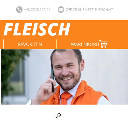
+43 2743 255 25
OFFICE@NEMETZ-FLEISCH.AT
 FLEISCH
FAVORITEN
WARENKORB