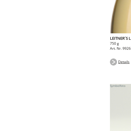
LEITNER´S 
750 g
Art. Nr. 992
Details