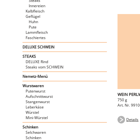
Steaks
Innereien
Kalbfleisch
Geflügel
Huhn
Pute
Lammfleisch
Faschiertes
DELUXE SCHWEIN
STEAKS
DELUXE Rind
Steaks vom SCHWEIN
Nemetz-Menü
Wurstwaren
Putenwurst
WEIN PERLW
Aufschnittwurst
750 g
Stangenwurst
Art. Nr. 991
Leberkäse
Würstel
Mini-Würstel
Details
Schinken
Selchwaren
Schinken