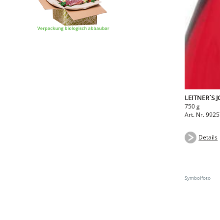
LEITNER´S 
750 g
Art. Nr. 992
Details