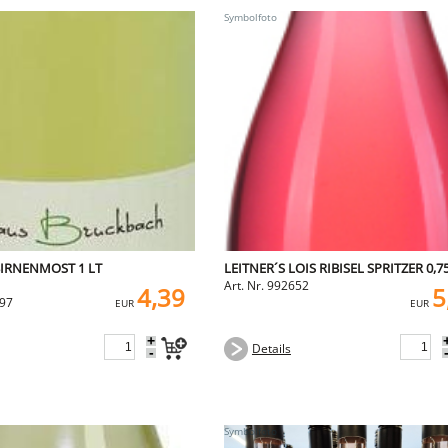
BIRNENMOST 1 LT
LEITNER´S LOIS RIBISEL SPRITZER 0,7
Art. Nr. 992652
4,39
5
797
EUR
EUR
+
Details
-