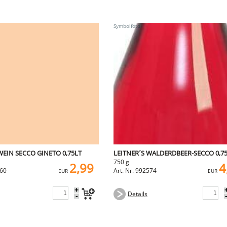
EIN SECCO GINETO 0,75LT
LEITNER´S WALDERDBEER-SECCO 0,75
750 g
2,99
4
060
Art. Nr. 992574
EUR
EUR
+
Details
-