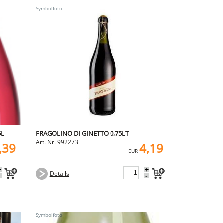
5L
FRAGOLINO DI GINETTO 0,75LT
Art. Nr. 992273
,39
4,19
EUR
+
+
Details
-
-