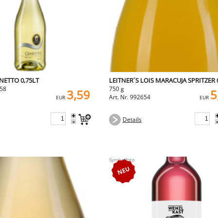
NETTO 0,75LT
LEITNER´S LOIS MARACUJA SPRITZER 
258
750 g
3,59
5
Art. Nr. 992654
EUR
EUR
+
Details
-