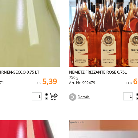
BIRNEN-SECCO 0,75 LT
NEMETZ FRIZZANTE ROSE 0,75L
750 g
5,39
6
571
Art. Nr. 992479
EUR
EUR
+
Details
-