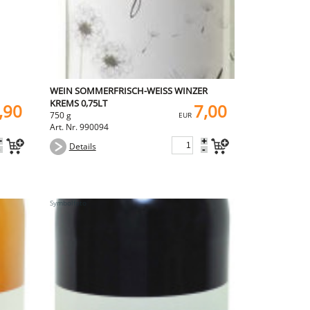
WEIN SOMMERFRISCH-WEISS WINZER K
REMS 0,75LT
,90
7,00
750 g
EUR
Art. Nr. 990094
+
+
Details
-
-