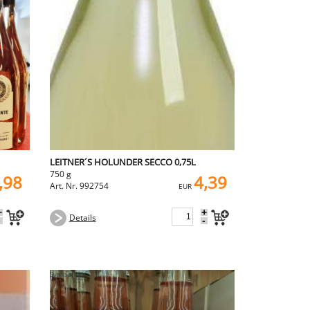
LEITNER´S HOLUNDER SECCO 0,75L
750 g
,98
4,39
Art. Nr. 992754
EUR
+
+
Details
-
-