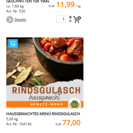
GESCHNITTEN 10X 160G
11,99
ca. 1,60 kg
EUR
/ kg
Art. Nr. 530
+
Details
-
HAUSGEMACHTES MENÜ RINDSGULASCH
5,00 kg
77,00
Art. Nr. 104136
EUR