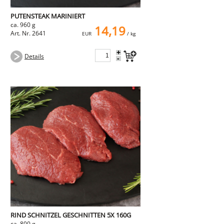
PUTENSTEAK MARINIERT
ca. 960 g
14,19
Art. Nr. 2641
EUR
/ kg
+
Details
-
RIND SCHNITZEL GESCHNITTEN 5X 160G
ca. 800 g