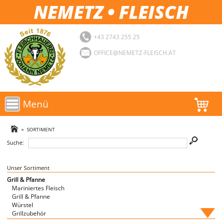
NEMETZ • FLEISCH
+43 2743 255 25
OFFICE@NEMETZ-FLEISCH.AT
Menü
AKTIONEN
»
SORTIMENT
Suche:
SORTIMENT
LOGIN
Unser Sortiment
Grill & Pfanne
Mariniertes Fleisch
FAVORITEN
Grill & Pfanne
Würstel
Grillzubehör
Fische