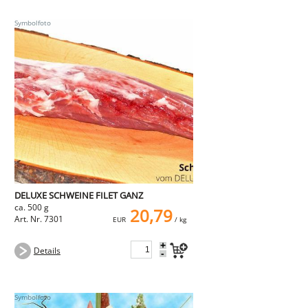
DELUXE SCHWEINE FILET GANZ
ca. 500 g
20,79
Art. Nr. 7301
EUR
/ kg
+
Details
-