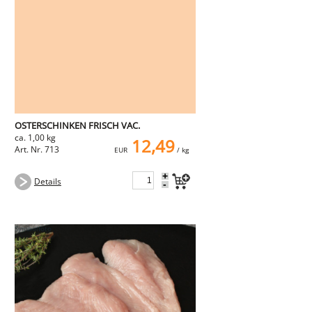
NEMETZ-DOGS
Hundefutter
nass
trocken
Belcando
Barf-Zusätze
Katzenfutter
Gutschein kaufen
OSTERSCHINKEN FRISCH VAC.
ca. 1,00 kg
12,49
Art. Nr. 713
EUR
/ kg
+
Details
-