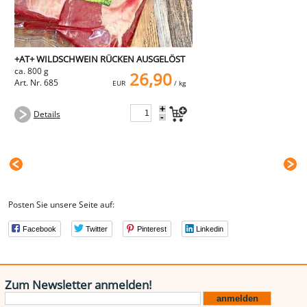
+AT+ WILDSCHWEIN RÜCKEN AUSGELÖST
ca. 800 g
26,90
Art. Nr. 685
EUR
/ kg
+
Details
-
Posten Sie unsere Seite auf:
Facebook
Twitter
Pinterest
Linkedin
Zum Newsletter anmelden!