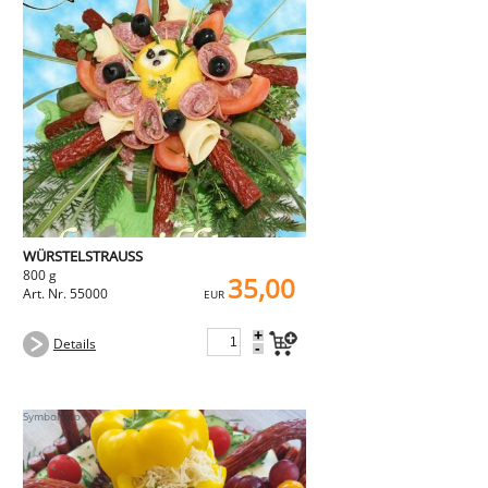
WÜRSTELSTRAUSS
800 g
35,00
Art. Nr. 55000
EUR
+
Details
-