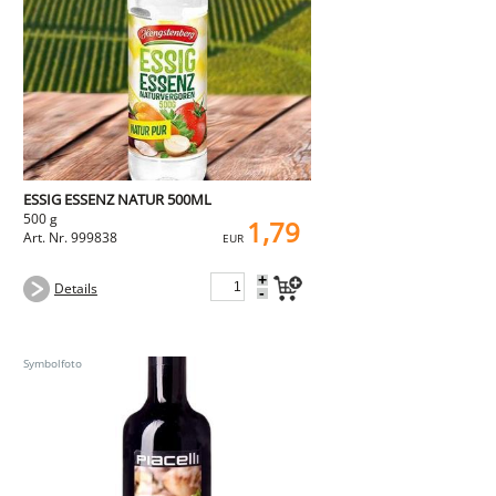
NEMETZ-DOGS
Hundefutter
nass
trocken
Belcando
Barf-Zusätze
Katzenfutter
Gutschein kaufen
ESSIG ESSENZ NATUR 500ML
500 g
1,79
Art. Nr. 999838
EUR
+
Details
-