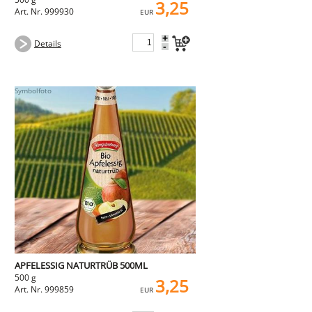
3,25
Art. Nr. 999930
EUR
+
Details
-
APFELESSIG NATURTRÜB 500ML
500 g
3,25
Art. Nr. 999859
EUR