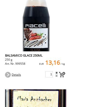
BALSAMICO GLACE 250ML
250 g
13,16
Art. Nr. 999558
EUR
/ kg
+
Details
-