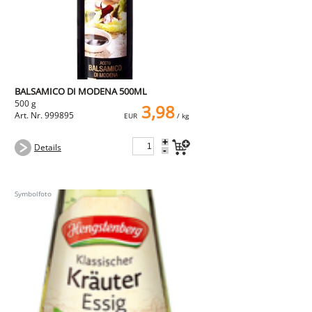
BALSAMICO DI MODENA 500ML
500 g
3,98
Art. Nr. 999895
EUR
/ kg
+
Details
-