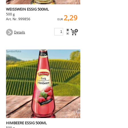
WEISSWEIN ESSIG 500ML
500 g
2,29
Art. Nr. 999856
EUR
+
Details
-
HIMBEERE ESSIG 500ML
500 g