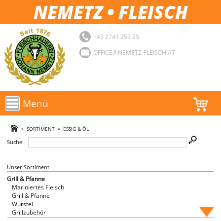
NEMETZ • FLEISCH
+43 2743 255 25
OFFICE@NEMETZ-FLEISCH.AT
Menü
AKTIONEN
»
SORTIMENT
»
ESSIG & ÖL
Suche:
SORTIMENT
LOGIN
Unser Sortiment
Grill & Pfanne
Mariniertes Fleisch
FAVORITEN
Grill & Pfanne
Würstel
Grillzubehör
Fische