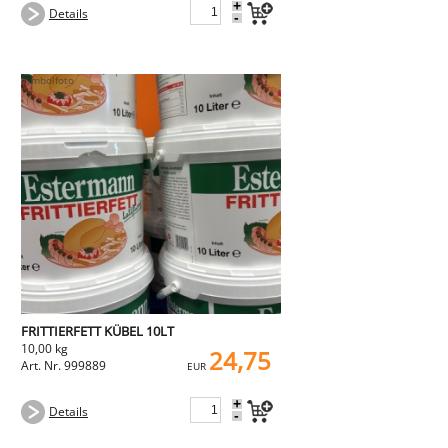
+
Details
-
FRITTIERFETT KÜBEL 10LT
10,00 kg
24,75
Art. Nr. 999889
EUR
+
Details
-