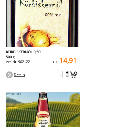
KÜRBISKERNÖL 0,50L
500 g
14,91
Art. Nr. 902122
EUR
+
Details
-