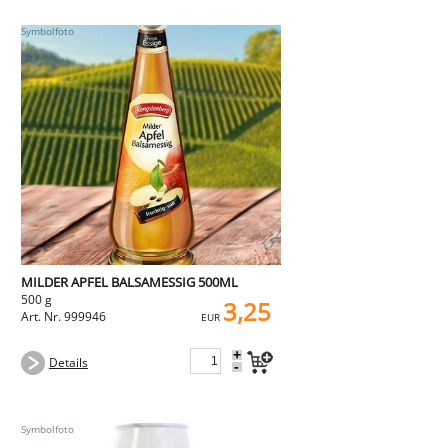
MILDER APFEL BALSAMESSIG 500ML
500 g
3,25
Art. Nr. 999946
EUR
+
Details
-