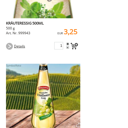
KRÄUTERESSIG 500ML
500 g
3,25
Art. Nr. 999943
EUR
+
Details
-