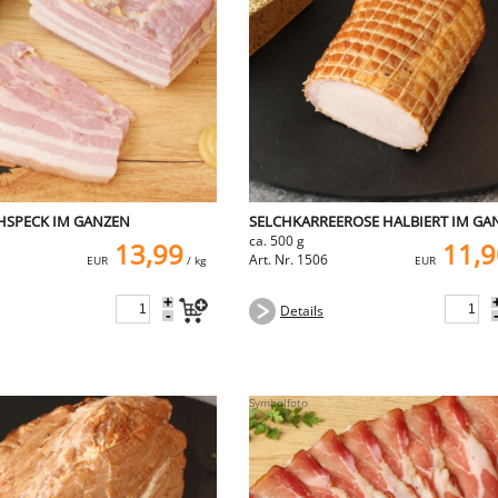
SPECK IM GANZEN
SELCHKARREEROSE HALBIERT IM GA
ca. 500 g
13,99
11,9
Art. Nr. 1506
EUR
/ kg
EUR
+
Details
-