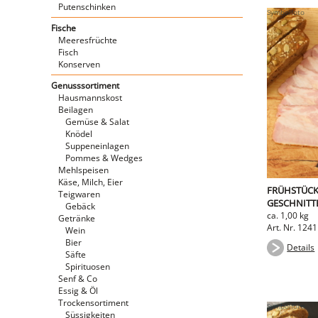
Putenschinken
Fische
Meeresfrüchte
Fisch
Konserven
Genusssortiment
Hausmannskost
Beilagen
Gemüse & Salat
Knödel
Suppeneinlagen
Pommes & Wedges
Mehlspeisen
Käse, Milch, Eier
FRÜHSTÜCK
Teigwaren
GESCHNITT
Gebäck
ca. 1,00 kg
Getränke
Art. Nr. 124
Wein
Bier
Details
Säfte
Spirituosen
Senf & Co
Essig & Öl
Trockensortiment
Süssigkeiten