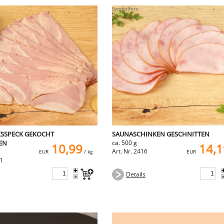
SSPECK GEKOCHT
SAUNASCHINKEN GESCHNITTEN
EN
ca. 500 g
10,99
14,1
Art. Nr. 2416
EUR
/ kg
EUR
11
+
Details
-