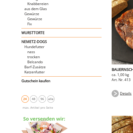
Knabbereien
aus dem Glas
Gewürze
Gewürze
Fix
WURSTTORTE
NEMETZ-DOGS
Hundefutter
nass
trocken
Belcando
Barf-Zusätze
BAUERNSCH
Katzenfutter
ca. 1,00 kg
Art. Nr. 413
Gutschein kaufen
Details
24
48
96
alle
max. Artikel pro Seite