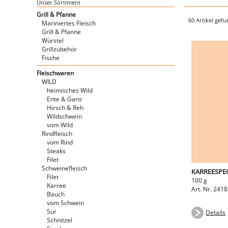
Unser Sortiment
Grill & Pfanne
60 Artikel gef
Mariniertes Fleisch
Grill & Pfanne
Würstel
Grillzubehör
Fische
Fleischwaren
WILD
heimisches Wild
Ente & Gans
Hirsch & Reh
Wildschwein
vom Wild
Rindfleisch
vom Rind
Steaks
Filet
Schweinefleisch
KARREESPE
Filet
100 g
Karree
Art. Nr. 2418
Bauch
vom Schwein
Sur
Details
Schnitzel