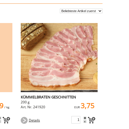
KÜMMELBRATEN GESCHNITTEN
200 g
9
3,75
Art. Nr. 241920
/ kg
EUR
+
+
Details
-
-