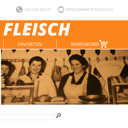
+43 2743 255 25
OFFICE@NEMETZ-FLEISCH.AT
 FLEISCH
FAVORITEN
WARENKORB