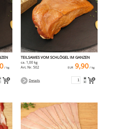
NZEN
TEILSAMES VOM SCHLÖGEL IM GANZEN
ca. 1,00 kg
0
9,90
Art. Nr. 502
/ kg
EUR
/ kg
+
+
Details
-
-