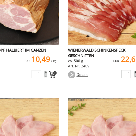
PF HALBIERT IM GANZEN
WIENERWALD SCHINKENSPECK
GESCHNITTEN
10,49
22,6
ca. 500 g
EUR
/ kg
EUR
Art. Nr. 2409
+
Details
-