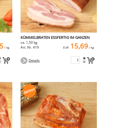
KÜMMELBRATEN ESSFERTIG IM GANZEN
ca. 1,50 kg
35
15,69
Art. Nr. 419
/ kg
EUR
/ kg
+
+
Details
-
-