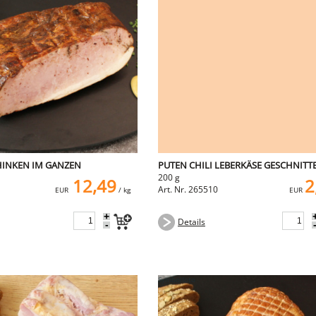
INKEN IM GANZEN
PUTEN CHILI LEBERKÄSE GESCHNITT
200 g
12,49
2
Art. Nr. 265510
EUR
/ kg
EUR
+
Details
-