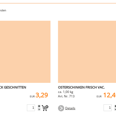
unden
CK GESCHNITTEN
OSTERSCHINKEN FRISCH VAC.
ca. 1,00 kg
3,29
12,4
Art. Nr. 713
EUR
EUR
+
Details
-