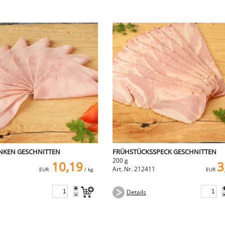
NKEN GESCHNITTEN
FRÜHSTÜCKSSPECK GESCHNITTEN
200 g
10,19
3
Art. Nr. 212411
EUR
/ kg
EUR
+
Details
-