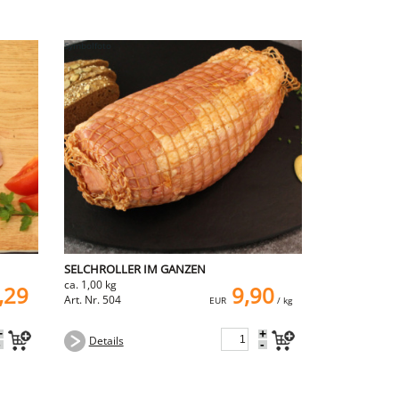
SELCHROLLER IM GANZEN
ca. 1,00 kg
,29
9,90
Art. Nr. 504
EUR
/ kg
+
+
Details
-
-