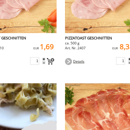
T GESCHNITTEN
PIZZATOAST GESCHNITTEN
ca. 500 g
1,69
8,
710
Art. Nr. 2407
EUR
EUR
+
Details
-