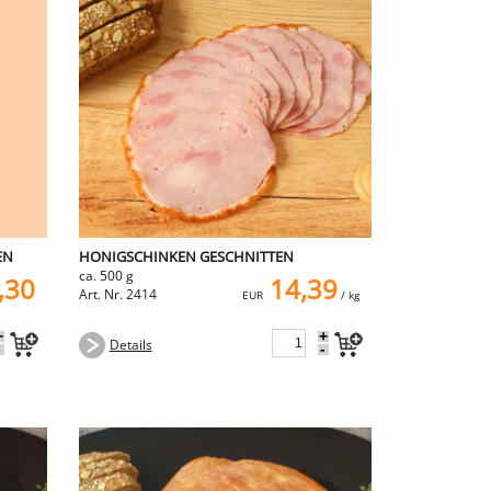
EN
HONIGSCHINKEN GESCHNITTEN
ca. 500 g
,30
14,39
Art. Nr. 2414
EUR
/ kg
+
+
Details
-
-