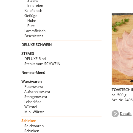
Steaks
Innereien
Kalbfleisch
Geflügel
Huhn
Pute
Lammfleisch
Faschiertes
DELUXE SCHWEIN
STEAKS
DELUXE Rind
Steaks vom SCHWEIN
Nemetz-Menü
Wurstwaren
Putenwurst
TOASTSCHI
Aufschnittwurst
ca. 500 g
Stangenwurst
Art. Nr. 2406
Leberkäse
Würstel
Mini-Würstel
Details
Schinken
Selchwaren
Schinken