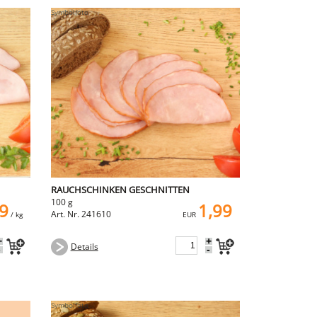
RAUCHSCHINKEN GESCHNITTEN
100 g
9
1,99
Art. Nr. 241610
/ kg
EUR
+
+
Details
-
-