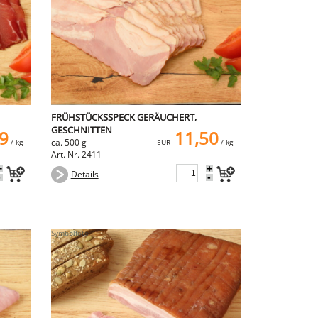
FRÜHSTÜCKSSPECK GERÄUCHERT,
GESCHNITTEN
9
11,50
ca. 500 g
/ kg
EUR
/ kg
Art. Nr. 2411
+
+
Details
-
-