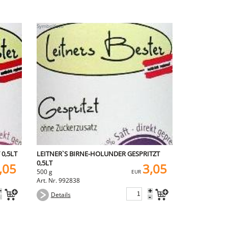
 0,5LT
LEITNER`S BIRNE-HOLUNDER GESPRITZT
0,5LT
,05
3,05
500 g
EUR
Art. Nr. 992838
+
+
Details
-
-