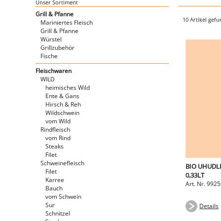
Unser Sortiment
Grill & Pfanne
10 Artikel gef
Mariniertes Fleisch
Grill & Pfanne
Würstel
Grillzubehör
Fische
Fleischwaren
WILD
heimisches Wild
Ente & Gans
Hirsch & Reh
Wildschwein
vom Wild
Rindfleisch
vom Rind
Steaks
Filet
Schweinefleisch
BIO UHUDL
Filet
0,33LT
Karree
Art. Nr. 992
Bauch
vom Schwein
Sur
Details
Schnitzel