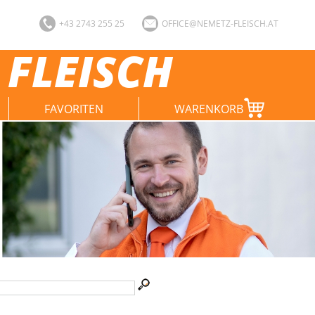
+43 2743 255 25
OFFICE@NEMETZ-FLEISCH.AT
 FLEISCH
FAVORITEN
WARENKORB