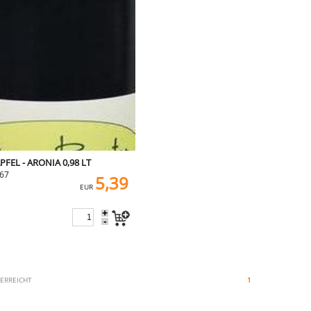
PFEL - ARONIA 0,98 LT
567
5,39
EUR
+
-
 ERREICHT
1