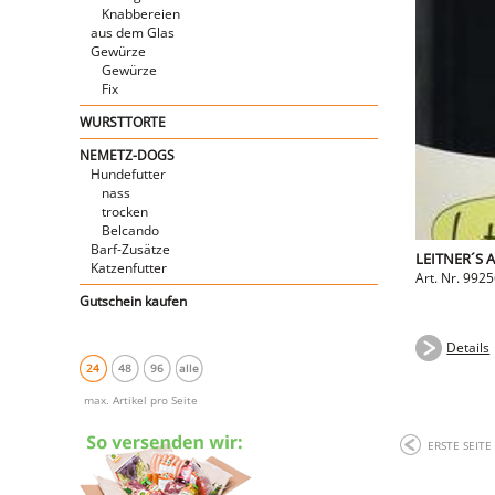
Knabbereien
aus dem Glas
Gewürze
Gewürze
Fix
WURSTTORTE
NEMETZ-DOGS
Hundefutter
nass
trocken
Belcando
Barf-Zusätze
LEITNER´S A
Katzenfutter
Art. Nr. 992
Gutschein kaufen
Details
24
48
96
alle
max. Artikel pro Seite
ERSTE SEITE