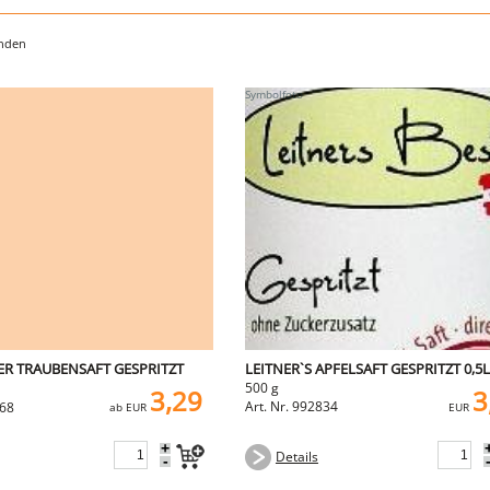
unden
ER TRAUBENSAFT GESPRITZT
LEITNER`S APFELSAFT GESPRITZT 0,5
500 g
3,29
3
Art. Nr. 992834
568
ab EUR
EUR
+
Details
-