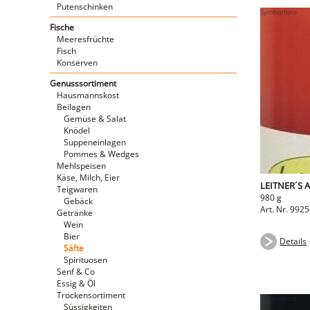
Putenschinken
Fische
Meeresfrüchte
Fisch
Konserven
Genusssortiment
Hausmannskost
Beilagen
Gemüse & Salat
Knödel
Suppeneinlagen
Pommes & Wedges
Mehlspeisen
Käse, Milch, Eier
LEITNER´S 
Teigwaren
980 g
Gebäck
Art. Nr. 992
Getränke
Wein
Bier
Details
Säfte
Spirituosen
Senf & Co
Essig & Öl
Trockensortiment
Süssigkeiten