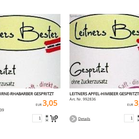
BIRNE-RHABARBER GESPRITZT
LEITNERS APFEL-HIMBEER GESPRITZT
Art. Nr. 992836
3,05
3
EUR
EUR
839
+
Details
-