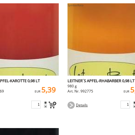
APFEL-KAROTTE 0,98 LT
LEITNER´S APFEL-RHABARBER 0,98 LT
980 g
5,39
5
569
Art. Nr. 992775
EUR
EUR
+
Details
-