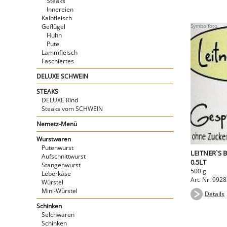
Steaks
Innereien
Kalbfleisch
Geflügel
Huhn
Pute
Lammfleisch
Faschiertes
DELUXE SCHWEIN
STEAKS
DELUXE Rind
Steaks vom SCHWEIN
Nemetz-Menü
Wurstwaren
Putenwurst
LEITNER`S 
Aufschnittwurst
0,5LT
Stangenwurst
500 g
Leberkäse
Art. Nr. 992
Würstel
Mini-Würstel
Details
Schinken
Selchwaren
Schinken