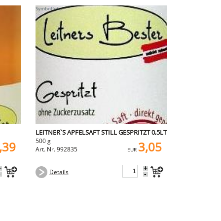
LEITNER`S APFELSAFT STILL GESPRITZT 0,5LT
500 g
,39
3,05
Art. Nr. 992835
EUR
+
+
Details
-
-