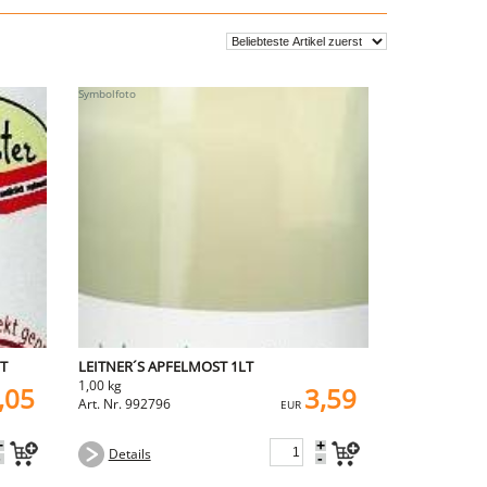
LT
LEITNER´S APFELMOST 1LT
1,00 kg
,05
3,59
Art. Nr. 992796
EUR
+
+
Details
-
-