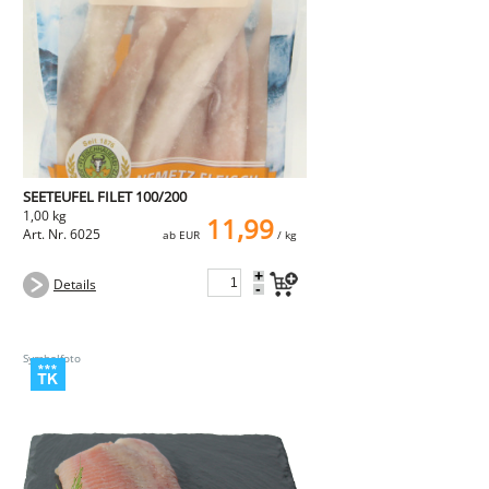
NEMETZ-DOGS
Hundefutter
nass
trocken
Belcando
Barf-Zusätze
Katzenfutter
Gutschein kaufen
SEETEUFEL FILET 100/200
1,00 kg
11,99
Art. Nr. 6025
ab EUR
/ kg
+
Details
-