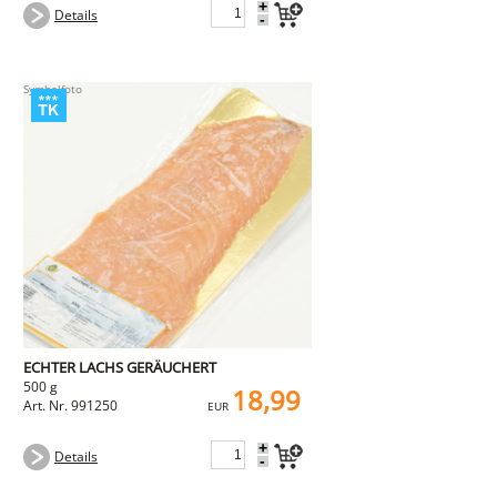
+
Details
-
ECHTER LACHS GERÄUCHERT
500 g
18,99
Art. Nr. 991250
EUR
+
Details
-