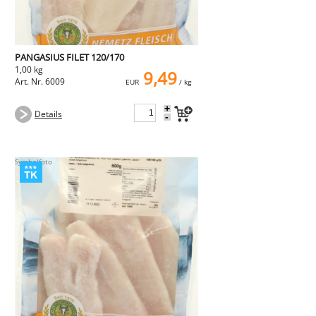
PANGASIUS FILET 120/170
1,00 kg
9,49
Art. Nr. 6009
EUR
/ kg
+
Details
-