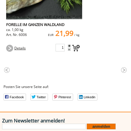
FORELLE IM GANZEN WALDLAND
ca. 1,00 kg
21,99
Art. Nr. 6006
EUR
/ kg
+
Details
-
Posten Sie unsere Seite auf:
Facebook
Twitter
Pinterest
Linkedin
Zum Newsletter anmelden!