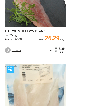
EDELWELS FILET WALDLAND
ca. 250 g
26,29
Art. Nr. 6000
EUR
/ kg
+
Details
-