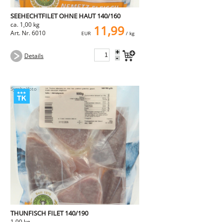
SEEHECHTFILET OHNE HAUT 140/160
ca. 1,00 kg
11,99
Art. Nr. 6010
EUR
/ kg
+
Details
-
THUNFISCH FILET 140/190
1,00 kg