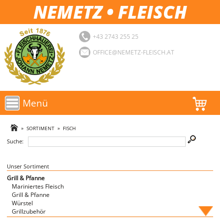
NEMETZ • FLEISCH
+43 2743 255 25
OFFICE@NEMETZ-FLEISCH.AT
Menü
AKTIONEN
»
SORTIMENT
»
FISCH
Suche:
SORTIMENT
LOGIN
Unser Sortiment
Grill & Pfanne
Mariniertes Fleisch
FAVORITEN
Grill & Pfanne
Würstel
Grillzubehör
Fische