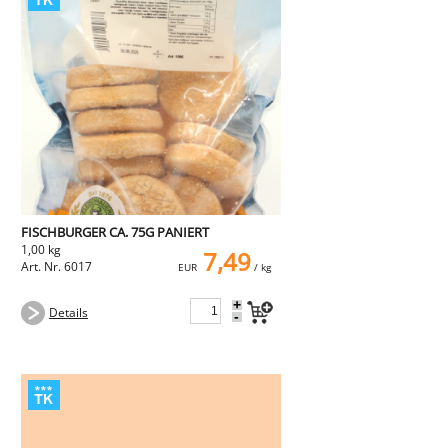
FISCHBURGER CA. 75G PANIERT
1,00 kg
7,49
Art. Nr. 6017
EUR
/ kg
+
Details
-