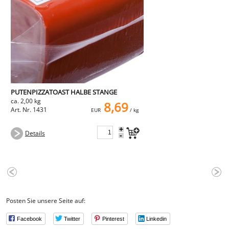
NEMETZ-DOGS
Hundefutter
nass
trocken
Belcando
Barf-Zusätze
Katzenfutter
Gutschein kaufen
PUTENPIZZATOAST HALBE STANGE
ca. 2,00 kg
8,69
Art. Nr. 1431
EUR
/ kg
+
Details
-
Posten Sie unsere Seite auf:
Facebook
Twitter
Pinterest
Linkedin