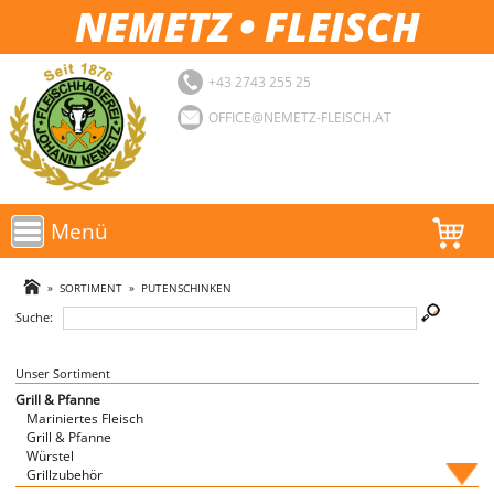
NEMETZ • FLEISCH
+43 2743 255 25
OFFICE@NEMETZ-FLEISCH.AT
Menü
AKTIONEN
»
SORTIMENT
»
PUTENSCHINKEN
Suche:
SORTIMENT
LOGIN
Unser Sortiment
Grill & Pfanne
Mariniertes Fleisch
FAVORITEN
Grill & Pfanne
Würstel
Grillzubehör
Fische