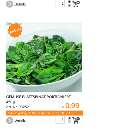
+
Details
-
GEMÜSE BLATTSPINAT PORTIONIERT
450 g
0,99
Art. Nr. 992521
EUR
Aktion gültig ab 04.08 bis 14.08.26, 18:00 Uhr.
+
Details
-