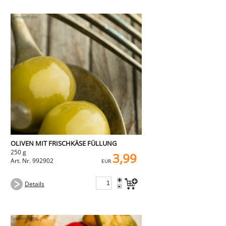
OLIVEN MIT FRISCHKÄSE FÜLLUNG
250 g
3,99
Art. Nr. 992902
EUR
+
Details
-