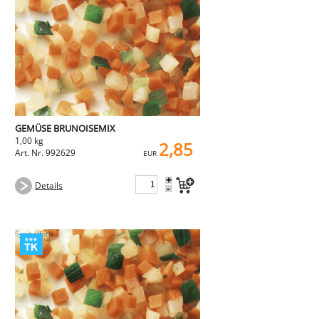
NEMETZ-DOGS
Hundefutter
nass
trocken
Belcando
Barf-Zusätze
Katzenfutter
Gutschein kaufen
GEMÜSE BRUNOISEMIX
1,00 kg
2,85
Art. Nr. 992629
EUR
+
Details
-