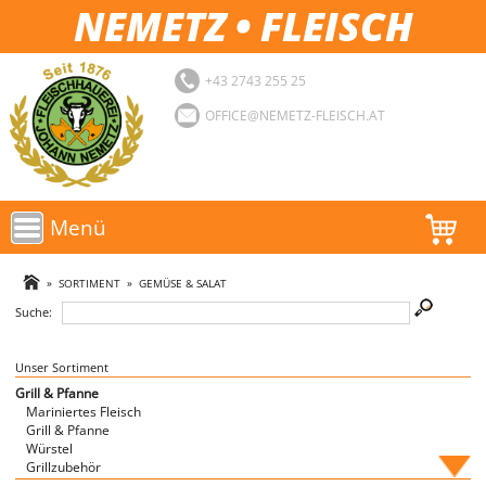
NEMETZ • FLEISCH
+43 2743 255 25
OFFICE@NEMETZ-FLEISCH.AT
Menü
AKTIONEN
»
SORTIMENT
»
GEMÜSE & SALAT
Suche:
SORTIMENT
LOGIN
Unser Sortiment
Grill & Pfanne
Mariniertes Fleisch
FAVORITEN
Grill & Pfanne
Würstel
Grillzubehör
Fische