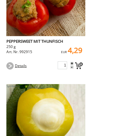
PEPPERSWEET MIT THUNFISCH
250 g
4,29
Art. Nr. 992915
EUR
+
Details
-