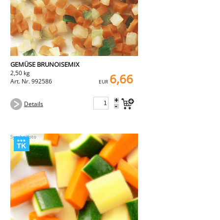
GEMÜSE BRUNOISEMIX
2,50 kg
6,66
Art. Nr. 992586
EUR
+
Details
-