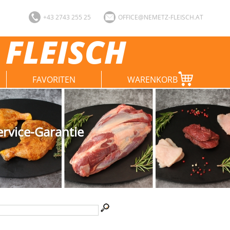
+43 2743 255 25
OFFICE@NEMETZ-FLEISCH.AT
 FLEISCH
FAVORITEN
WARENKORB
ervice-Garantie