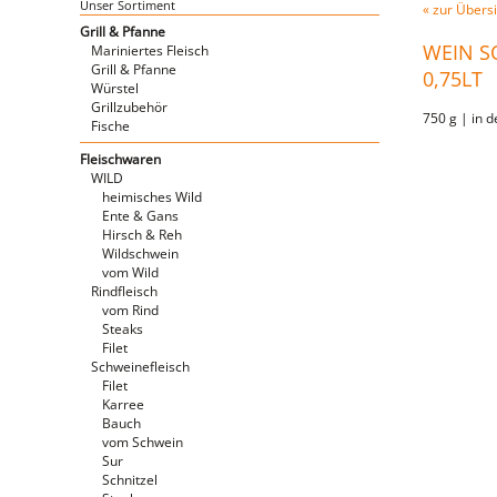
Unser Sortiment
« zur Übersi
Grill & Pfanne
WEIN S
Mariniertes Fleisch
Grill & Pfanne
0,75LT
Würstel
Grillzubehör
750 g | in d
Fische
Fleischwaren
WILD
heimisches Wild
Ente & Gans
Hirsch & Reh
Wildschwein
vom Wild
Rindfleisch
vom Rind
Steaks
Filet
Schweinefleisch
Filet
Karree
Bauch
vom Schwein
Sur
Schnitzel