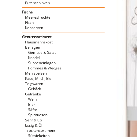
Putenschinken
Fische
Meeresfrüchte
Fisch
Konserven
Genusssortiment
Hausmannskost
Beilagen
Gemüse & Salat
Knödel
Suppeneinlagen
Pommes & Wedges
Mehlspeisen
Käse, Milch, Eier
Teigwaren
Gebäck
Getränke
Wein
Bier
Säfte
Spirituosen
Senf & Co
Essig & Öl
Trockensortiment
Süssigkeiten