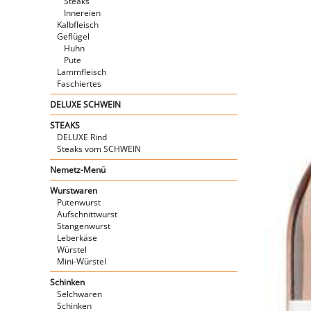
Steaks
Innereien
Kalbfleisch
Geflügel
Huhn
Pute
Lammfleisch
Faschiertes
DELUXE SCHWEIN
STEAKS
DELUXE Rind
Steaks vom SCHWEIN
Nemetz-Menü
Wurstwaren
Putenwurst
Aufschnittwurst
Stangenwurst
Leberkäse
Würstel
Mini-Würstel
Schinken
Selchwaren
Schinken