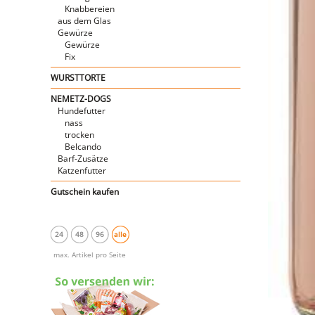
Knabbereien
aus dem Glas
Gewürze
Gewürze
Fix
WURSTTORTE
NEMETZ-DOGS
Hundefutter
nass
trocken
Belcando
Barf-Zusätze
Katzenfutter
Gutschein kaufen
24
48
96
alle
max. Artikel pro Seite