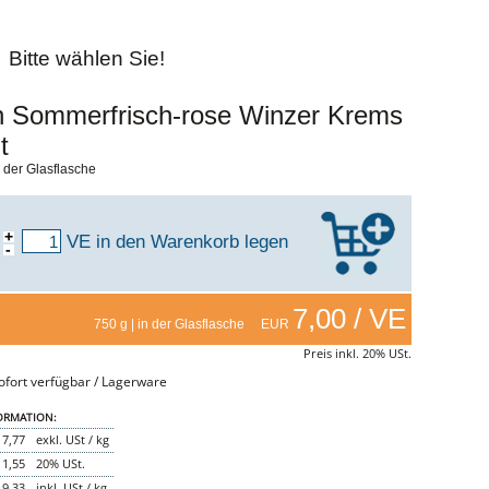
Bitte wählen Sie!
 Sommerfrisch-rose Winzer Krems
t
n der Glasflasche
+
VE
in den Warenkorb legen
-
7,00 / VE
750 g | in der Glasflasche EUR
Preis inkl. 20% USt.
fort verfügbar / Lagerware
ORMATION:
7,77
exkl. USt / kg
1,55
20% USt.
9,33
inkl. USt / kg