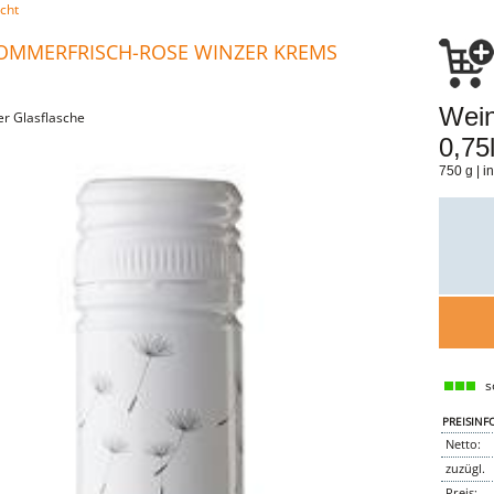
cht
OMMERFRISCH-ROSE WINZER KREMS
Wein
er Glasflasche
0,75l
750 g | i
so
PREISINF
Netto:
zuzügl.
Preis: