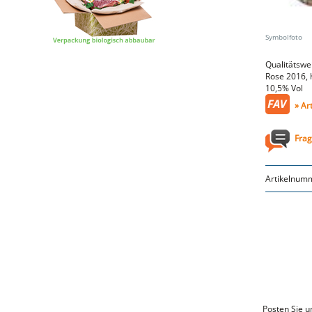
Qualitätswe
Rose 2016, 
10,5% Vol
» Ar
Frag
Artikelnum
Posten Sie u