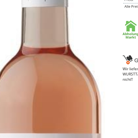
Alle Pre
G
Wir lief
WURSTTAX
nicht!!