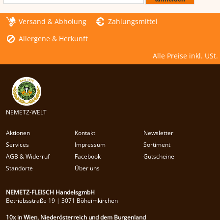
NEMETZ-DOGS
Versand & Abholung
Zahlungsmittel
Hundefutter
nass
Allergene & Herkunft
trocken
Belcando
Barf-Zusätze
Alle Preise inkl. USt.
Katzenfutter
Gutschein kaufen
NEMETZ-WELT
Aktionen
Kontakt
Newsletter
Services
Impressum
Sortiment
AGB & Widerruf
Facebook
Gutscheine
Standorte
Über uns
NEMETZ-FLEISCH HandelsgmbH
Betriebsstraße 19 | 3071 Böheimkirchen
10x in Wien, Niederösterreich und dem Burgenland