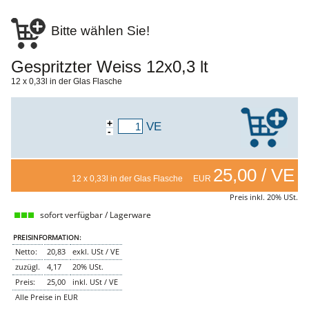
Faschiertes
DELUXE SCHWEIN
Bitte wählen Sie!
STEAKS
DELUXE Rind
Gespritzter Weiss 12x0,3 lt
Steaks vom SCHWEIN
12 x 0,33l in der Glas Flasche
Nemetz-Menü
Wurstwaren
Putenwurst
+
VE
-
Aufschnittwurst
Stangenwurst
Leberkäse
Würstel
25,00 / VE
12 x 0,33l in der Glas Flasche EUR
Mini-Würstel
Preis inkl. 20% USt.
Schinken
Selchwaren
sofort verfügbar / Lagerware
Schinken
Putenschinken
PREISINFORMATION:
Netto:
20,83
exkl. USt / VE
Fische
zuzügl.
4,17
20% USt.
Meeresfrüchte
Fisch
Preis:
25,00
inkl. USt / VE
Konserven
Alle Preise in EUR