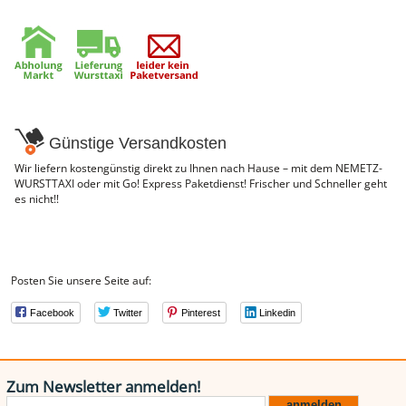
Genusssortiment
Hausmannskost
Beilagen
Gemüse & Salat
Knödel
Suppeneinlagen
Pommes & Wedges
Mehlspeisen
Käse, Milch, Eier
Günstige Versandkosten
Teigwaren
Gebäck
Wir liefern kostengünstig direkt zu Ihnen nach Hause – mit dem NEMETZ-
Getränke
WURSTTAXI oder mit Go! Express Paketdienst! Frischer und Schneller geht
Wein
es nicht!!
Bier
Säfte
Spirituosen
Senf & Co
Essig & Öl
Posten Sie unsere Seite auf:
Trockensortiment
Süssigkeiten
Knabbereien
Facebook
Twitter
Pinterest
Linkedin
aus dem Glas
Gewürze
Gewürze
Fix
Zum Newsletter anmelden!
WURSTTORTE