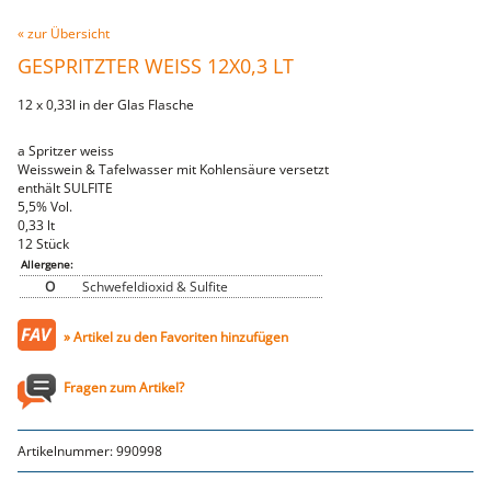
Fleischwaren
« zur Übersicht
WILD
GESPRITZTER WEISS 12X0,3 LT
heimisches Wild
Ente & Gans
12 x 0,33l in der Glas Flasche
Hirsch & Reh
Wildschwein
vom Wild
a Spritzer weiss
Rindfleisch
Weisswein & Tafelwasser mit Kohlensäure versetzt
vom Rind
enthält SULFITE
Steaks
5,5% Vol.
Filet
0,33 lt
Schweinefleisch
12 Stück
Filet
Allergene:
Karree
O
Schwefeldioxid & Sulfite
Bauch
vom Schwein
Sur
» Artikel zu den Favoriten hinzufügen
Schnitzel
Steaks
Innereien
Fragen zum Artikel?
Kalbfleisch
Geflügel
Huhn
Artikelnummer:
990998
Pute
Lammfleisch