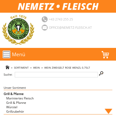
NEMETZ • FLEISCH
+43 2743 255 25
OFFICE@NEMETZ-FLEISCH.AT
Menü
AKTIONEN
»
SORTIMENT
»
WEIN
»
WEIN ZWEIGELT ROSE WENZL 0,75LT
Suche:
SORTIMENT
LOGIN
Unser Sortiment
Grill & Pfanne
Mariniertes Fleisch
FAVORITEN
Grill & Pfanne
Würstel
Grillzubehör
Fische