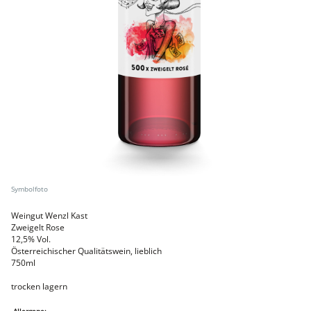
Faschiertes
DELUXE SCHWEIN
STEAKS
DELUXE Rind
Steaks vom SCHWEIN
Nemetz-Menü
Wurstwaren
Putenwurst
Aufschnittwurst
Stangenwurst
Leberkäse
Würstel
Mini-Würstel
Schinken
Selchwaren
Weingut Wenzl Kast
Schinken
Zweigelt Rose
Putenschinken
12,5% Vol.
Österreichischer Qualitätswein, lieblich
Fische
750ml
Meeresfrüchte
Fisch
trocken lagern
Konserven