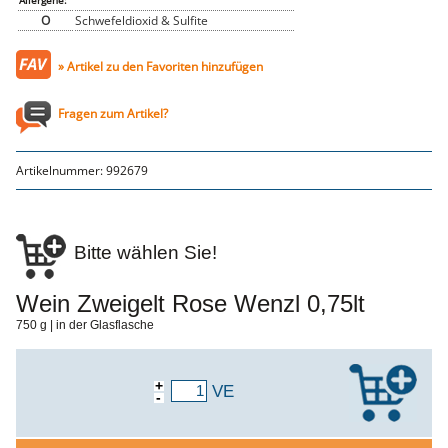
Allergene:
Genusssortiment
O
Schwefeldioxid & Sulfite
Hausmannskost
Beilagen
Gemüse & Salat
» Artikel zu den Favoriten hinzufügen
Knödel
Suppeneinlagen
Pommes & Wedges
Fragen zum Artikel?
Mehlspeisen
Käse, Milch, Eier
Teigwaren
Artikelnummer:
992679
Gebäck
Getränke
Wein
Bier
Säfte
Bitte wählen Sie!
Spirituosen
Senf & Co
Essig & Öl
Wein Zweigelt Rose Wenzl 0,75lt
Trockensortiment
750 g | in der Glasflasche
Süssigkeiten
Knabbereien
aus dem Glas
Gewürze
+
VE
Gewürze
-
Fix
WURSTTORTE