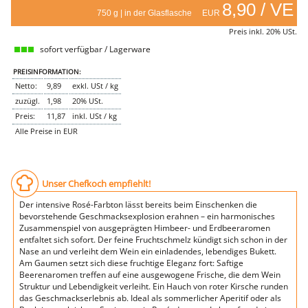
8,90 / VE
750 g | in der Glasflasche EUR
NEMETZ-DOGS
Hundefutter
Preis inkl. 20% USt.
nass
sofort verfügbar / Lagerware
trocken
Belcando
PREISINFORMATION:
Barf-Zusätze
Netto:
9,89
exkl. USt / kg
Katzenfutter
zuzügl.
1,98
20% USt.
Gutschein kaufen
Preis:
11,87
inkl. USt / kg
Alle Preise in EUR
Unser Chefkoch empfiehlt!
Der intensive Rosé-Farbton lässt bereits beim Einschenken die
bevorstehende Geschmacksexplosion erahnen – ein harmonisches
Zusammenspiel von ausgeprägten Himbeer- und Erdbeeraromen
entfaltet sich sofort. Der feine Fruchtschmelz kündigt sich schon in der
Nase an und verleiht dem Wein ein einladendes, lebendiges Bukett.
Am Gaumen setzt sich diese fruchtige Eleganz fort: Saftige
Beerenaromen treffen auf eine ausgewogene Frische, die dem Wein
Struktur und Lebendigkeit verleiht. Ein Hauch von roter Kirsche runden
das Geschmackserlebnis ab. Ideal als sommerlicher Aperitif oder als