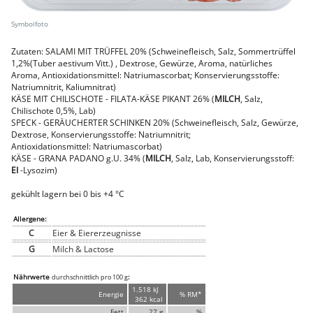
Faschiertes
DELUXE SCHWEIN
STEAKS
Zutaten: SALAMI MIT TRÜFFEL 20% (Schweinefleisch, Salz, Sommertrüffel
DELUXE Rind
1,2%(Tuber aestivum Vitt.) , Dextrose, Gewürze, Aroma, natürliches
Steaks vom SCHWEIN
Aroma, Antioxidationsmittel: Natriumascorbat; Konservierungsstoffe:
Natriumnitrit, Kaliumnitrat)
Nemetz-Menü
KÄSE MIT CHILISCHOTE - FILATA-KÄSE PIKANT 26% (
MILCH
, Salz,
Chilischote 0,5%, Lab)
Wurstwaren
SPECK - GERÄUCHERTER SCHINKEN 20% (Schweinefleisch, Salz, Gewürze,
Putenwurst
Dextrose, Konservierungsstoffe: Natriumnitrit;
Aufschnittwurst
Antioxidationsmittel: Natriumascorbat)
Stangenwurst
KÄSE - GRANA PADANO g.U. 34% (
MILCH
, Salz, Lab, Konservierungsstoff:
Leberkäse
EI
-Lysozim)
Würstel
Mini-Würstel
gekühlt lagern bei 0 bis +4 °C
Schinken
Selchwaren
Allergene:
Schinken
C
Eier & Eiererzeugnisse
Putenschinken
G
Milch & Lactose
Fische
Meeresfrüchte
Nährwerte
:
durchschnittlich pro 100 g
Fisch
1.518 kJ
Energie
% RM*
Konserven
362 kcal
Fett
27 g
%