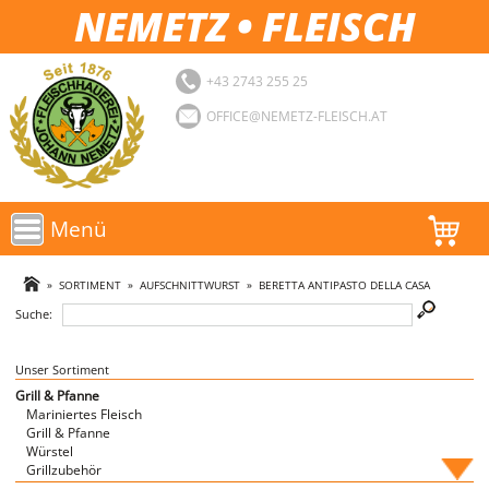
NEMETZ • FLEISCH
+43 2743 255 25
OFFICE@NEMETZ-FLEISCH.AT
Menü
AKTIONEN
»
SORTIMENT
»
AUFSCHNITTWURST
»
BERETTA ANTIPASTO DELLA CASA
Suche:
SORTIMENT
LOGIN
Unser Sortiment
Grill & Pfanne
Mariniertes Fleisch
FAVORITEN
Grill & Pfanne
Würstel
Grillzubehör
Fische