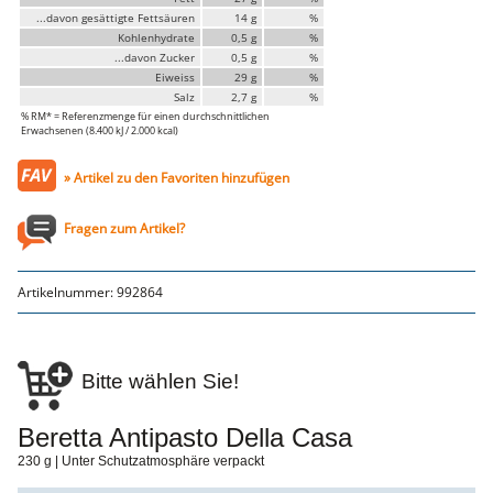
Genusssortiment
...davon gesättigte Fettsäuren
14 g
%
Hausmannskost
Kohlenhydrate
0,5 g
%
Beilagen
...davon Zucker
0,5 g
%
Gemüse & Salat
Eiweiss
29 g
%
Knödel
Salz
2,7 g
%
Suppeneinlagen
% RM* = Referenzmenge für einen durchschnittlichen
Pommes & Wedges
Erwachsenen (8.400 kJ / 2.000 kcal)
Mehlspeisen
Käse, Milch, Eier
Teigwaren
» Artikel zu den Favoriten hinzufügen
Gebäck
Getränke
Fragen zum Artikel?
Wein
Bier
Säfte
Spirituosen
Artikelnummer:
992864
Senf & Co
Essig & Öl
Trockensortiment
Süssigkeiten
Bitte wählen Sie!
Knabbereien
aus dem Glas
Gewürze
Beretta Antipasto Della Casa
Gewürze
Fix
230 g | Unter Schutzatmosphäre verpackt
WURSTTORTE