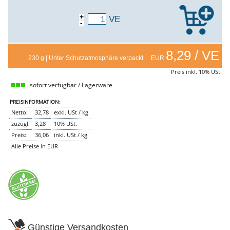
NEMETZ-DOGS
+
VE
Hundefutter
-
nass
trocken
Belcando
8,29 / VE
Barf-Zusätze
230 g | Unter Schutzatmosphäre verpackt EUR
Katzenfutter
Preis inkl. 10% USt.
Gutschein kaufen
sofort verfügbar / Lagerware
PREISINFORMATION:
Netto:
32,78
exkl. USt / kg
zuzügl.
3,28
10% USt.
Preis:
36,06
inkl. USt / kg
Alle Preise in EUR
Günstige Versandkosten