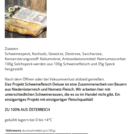
Faschiertes
DELUXE SCHWEIN
STEAKS
DELUXE Rind
Steaks vom SCHWEIN
Nemetz-Menü
Wurstwaren
Zutaten:
Putenwurst
Schweinespeck, Kochsalz, Gewürze, Dextrose, Saccharose,
Aufschnittwurst
Konservierungsstoff: Kaliumnitrat, Antioxidationsmittel: Natriumascorbat
Stangenwurst
100g Selchspeck werden aus 100g Schweinefleisch und 35g Speck
Leberkäse
hergestellt
Würstel
Mini-Würstel
Nach dem Öffnen oder bei Vakuumverlust alsbald genießen.
Das Projekt Schweinefleisch Deluxe ist eine Zusammenarbeit von Bauern
Schinken
aus Niederösterreich und Nemetz-Fleisch. Wir arbeiten hier mit
Selchwaren
unterschiedlichen Schweinerassen, die es so im Handel nicht gibt. Ein
Schinken
einzigartiges Projekt mit einzigartiger Fleischqualität!
Putenschinken
ZU 100% AUS ÖSTERREICH
Fische
Meeresfrüchte
gekühlt lagern bei 0 bis +4°C
Fisch
Konserven
Nährwerte
:
durchschnittlich pro 100 g