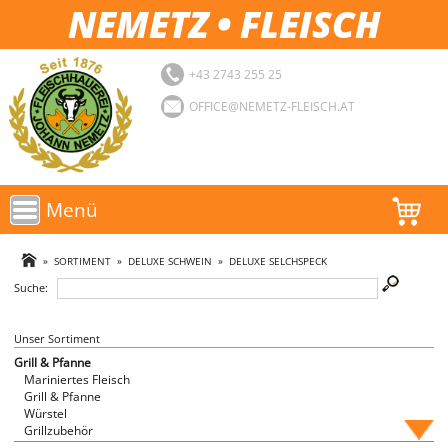
NEMETZ • FLEISCH
+43 2743 255 25
OFFICE@NEMETZ-FLEISCH.AT
Menü
AKTIONEN
»
SORTIMENT
»
DELUXE SCHWEIN
»
DELUXE SELCHSPECK
Suche:
SORTIMENT
LOGIN
Unser Sortiment
Grill & Pfanne
Mariniertes Fleisch
FAVORITEN
Grill & Pfanne
Würstel
Grillzubehör
Fische