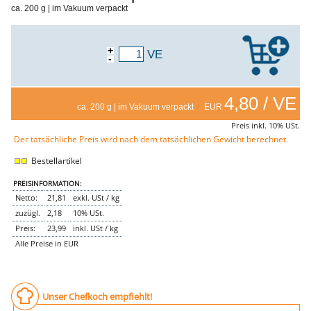
ca. 200 g | im Vakuum verpackt
NEMETZ-DOGS
Hundefutter
nass
+
VE
trocken
-
Belcando
Barf-Zusätze
Katzenfutter
4,80 / VE
ca. 200 g | im Vakuum verpackt EUR
Gutschein kaufen
Preis inkl. 10% USt.
Der tatsächliche Preis wird nach dem tatsächlichen Gewicht berechnet.
Bestellartikel
PREISINFORMATION:
Netto:
21,81
exkl. USt / kg
zuzügl.
2,18
10% USt.
Preis:
23,99
inkl. USt / kg
Alle Preise in EUR
Unser Chefkoch empfiehlt!