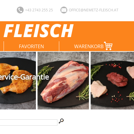
+43 2743 255 25
OFFICE@NEMETZ-FLEISCH.AT
 FLEISCH
FAVORITEN
WARENKORB
ervice-Garantie