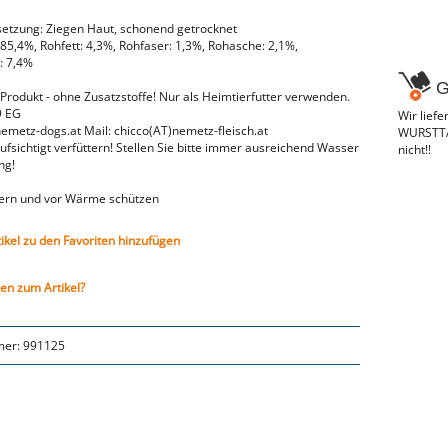
tzung: Ziegen Haut, schonend getrocknet
85,4%, Rohfett: 4,3%, Rohfaser: 1,3%, Rohasche: 2,1%,
: 7,4%
G
 Produkt - ohne Zusatzstoffe! Nur als Heimtierfutter verwenden.
9 EG
Wir lief
metz-dogs.at Mail: chicco(AT)nemetz-fleisch.at
WURSTTAX
fsichtigt verfüttern! Stellen Sie bitte immer ausreichend Wasser
nicht!!
ng!
ern und vor Wärme schützen
tikel zu den Favoriten hinzufügen
en zum Artikel?
mer:
991125