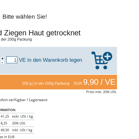
Bitte wählen Sie!
 Ziegen Haut getrocknet
in der 200g Packung
+
VE
in den Warenkorb legen
-
9,90 / VE
200 g | in der 200g Packung EUR
Preis inkl. 20% USt.
fort verfügbar / Lagerware
ORMATION:
41,25
exkl. USt / kg
8,25
20% USt.
49,50
inkl. USt / kg
ise in EUR