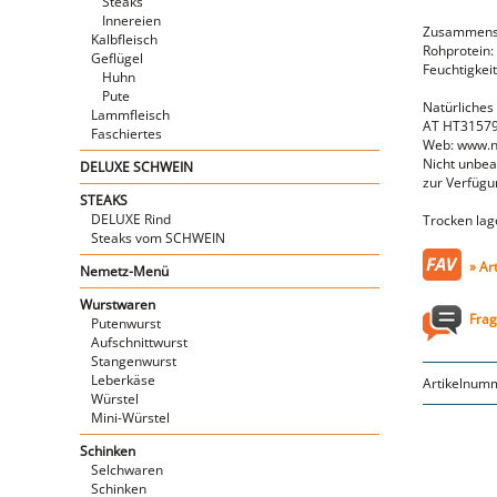
Steaks
Innereien
Zusammense
Kalbfleisch
Rohprotein: 
Geflügel
Feuchtigkeit
Huhn
Pute
Natürliches
Lammfleisch
AT HT3157
Faschiertes
Web: www.ne
Nicht unbeau
DELUXE SCHWEIN
zur Verfügu
STEAKS
DELUXE Rind
Trocken lag
Steaks vom SCHWEIN
» Ar
Nemetz-Menü
Wurstwaren
Frag
Putenwurst
Aufschnittwurst
Stangenwurst
Leberkäse
Artikelnum
Würstel
Mini-Würstel
Schinken
Selchwaren
Schinken