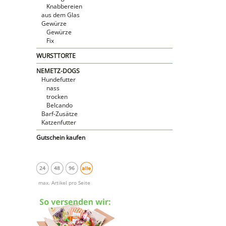
Knabbereien
aus dem Glas
Gewürze
Gewürze
Fix
WURSTTORTE
NEMETZ-DOGS
Hundefutter
nass
trocken
Belcando
Barf-Zusätze
Katzenfutter
Gutschein kaufen
24
48
96
alle
max. Artikel pro Seite