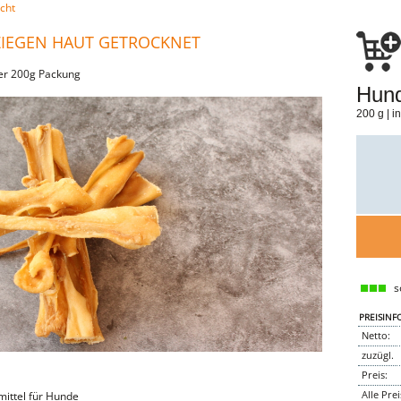
cht
IEGEN HAUT GETROCKNET
der 200g Packung
Hund
200 g | 
so
PREISINF
Netto:
zuzügl.
Preis:
Alle Pre
mittel für Hunde