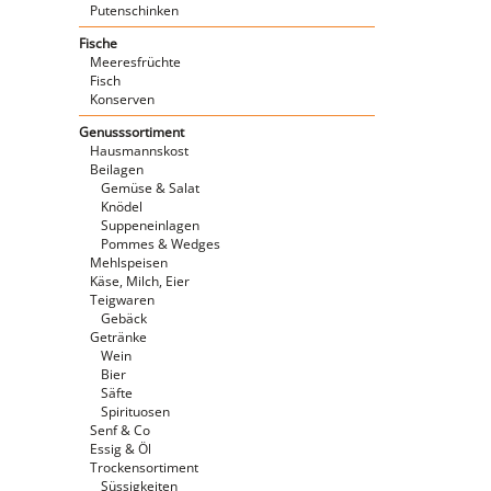
Putenschinken
Fische
Meeresfrüchte
Fisch
Konserven
Genusssortiment
Hausmannskost
Beilagen
Gemüse & Salat
Knödel
Suppeneinlagen
Pommes & Wedges
Mehlspeisen
Käse, Milch, Eier
Teigwaren
Gebäck
Getränke
Wein
Bier
Säfte
Spirituosen
Senf & Co
Essig & Öl
Trockensortiment
Süssigkeiten