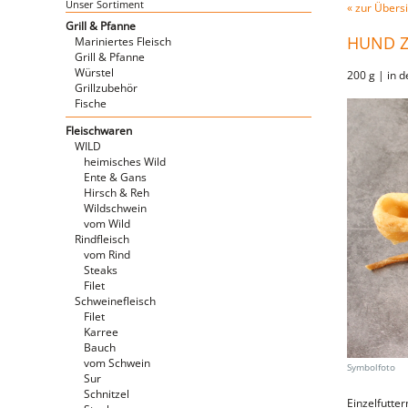
Unser Sortiment
« zur Übersi
Grill & Pfanne
HUND Z
Mariniertes Fleisch
Grill & Pfanne
Würstel
200 g | in 
Grillzubehör
Fische
Fleischwaren
WILD
heimisches Wild
Ente & Gans
Hirsch & Reh
Wildschwein
vom Wild
Rindfleisch
vom Rind
Steaks
Filet
Schweinefleisch
Filet
Karree
Bauch
vom Schwein
Sur
Schnitzel
Einzelfutter