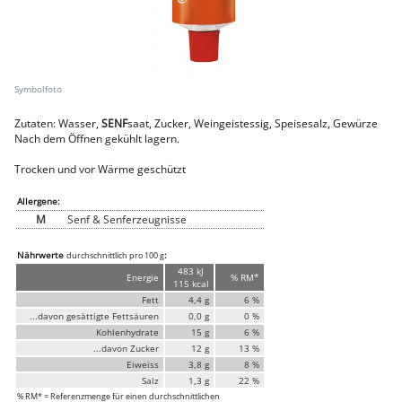
Faschiertes
DELUXE SCHWEIN
STEAKS
DELUXE Rind
Steaks vom SCHWEIN
Nemetz-Menü
Zutaten: Wasser,
SENF
saat, Zucker, Weingeistessig, Speisesalz, Gewürze
Nach dem Öffnen gekühlt lagern.
Wurstwaren
Putenwurst
Trocken und vor Wärme geschützt
Aufschnittwurst
Stangenwurst
Allergene:
Leberkäse
M
Senf & Senferzeugnisse
Würstel
Mini-Würstel
Nährwerte
:
durchschnittlich pro 100 g
Schinken
483 kJ
Selchwaren
Energie
% RM*
115 kcal
Schinken
Fett
4,4 g
6 %
Putenschinken
...davon gesättigte Fettsäuren
0,0 g
0 %
Kohlenhydrate
15 g
6 %
Fische
...davon Zucker
12 g
13 %
Meeresfrüchte
Fisch
Eiweiss
3,8 g
8 %
Konserven
Salz
1,3 g
22 %
% RM* = Referenzmenge für einen durchschnittlichen