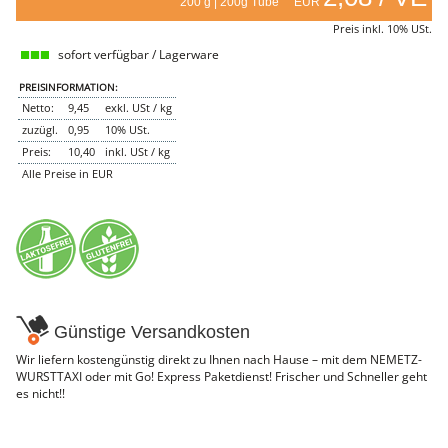
200 g | 200g Tube EUR
NEMETZ-DOGS
Preis inkl. 10% USt.
Hundefutter
sofort verfügbar / Lagerware
nass
trocken
PREISINFORMATION:
Belcando
Netto:
9,45
exkl. USt / kg
Barf-Zusätze
Katzenfutter
zuzügl.
0,95
10% USt.
Preis:
10,40
inkl. USt / kg
Gutschein kaufen
Alle Preise in EUR
Günstige Versandkosten
Wir liefern kostengünstig direkt zu Ihnen nach Hause – mit dem NEMETZ-
WURSTTAXI oder mit Go! Express Paketdienst! Frischer und Schneller geht
es nicht!!