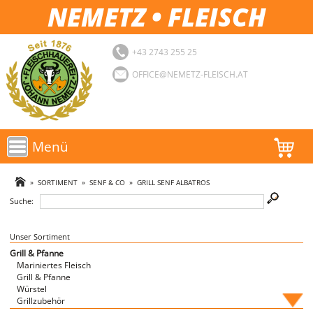
NEMETZ • FLEISCH
+43 2743 255 25
OFFICE@NEMETZ-FLEISCH.AT
Menü
AKTIONEN
»
SORTIMENT
»
SENF & CO
»
GRILL SENF ALBATROS
Suche:
SORTIMENT
LOGIN
Unser Sortiment
Grill & Pfanne
Mariniertes Fleisch
FAVORITEN
Grill & Pfanne
Würstel
Grillzubehör
Fische