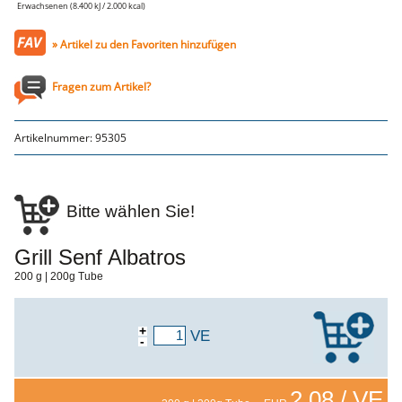
Genusssortiment
Erwachsenen (8.400 kJ / 2.000 kcal)
Hausmannskost
Beilagen
» Artikel zu den Favoriten hinzufügen
Gemüse & Salat
Knödel
Suppeneinlagen
Fragen zum Artikel?
Pommes & Wedges
Mehlspeisen
Käse, Milch, Eier
Artikelnummer:
95305
Teigwaren
Gebäck
Getränke
Wein
Bier
Bitte wählen Sie!
Säfte
Spirituosen
Senf & Co
Grill Senf Albatros
Essig & Öl
200 g | 200g Tube
Trockensortiment
Süssigkeiten
Knabbereien
aus dem Glas
+
VE
Gewürze
-
Gewürze
Fix
2,08 / VE
WURSTTORTE