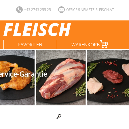
+43 2743 255 25
OFFICE@NEMETZ-FLEISCH.AT
 FLEISCH
FAVORITEN
WARENKORB
ervice-Garantie