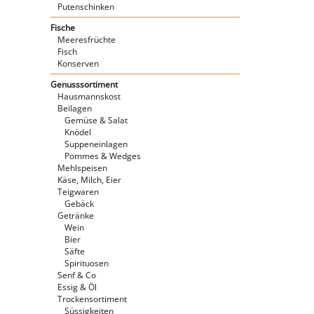
Putenschinken
Fische
Meeresfrüchte
Fisch
Konserven
Genusssortiment
Hausmannskost
Beilagen
Gemüse & Salat
Knödel
Suppeneinlagen
Pommes & Wedges
Mehlspeisen
Käse, Milch, Eier
Teigwaren
Gebäck
Getränke
Wein
Bier
Säfte
Spirituosen
Senf & Co
Essig & Öl
Trockensortiment
Süssigkeiten