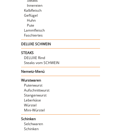
Steaks
Innereien
Kalbfleisch
Geflügel
Huhn
Pute
Lammfleisch
Faschiertes
DELUXE SCHWEIN
STEAKS
DELUXE Rind
Steaks vom SCHWEIN
Nemetz-Menü
Wurstwaren
Putenwurst
Aufschnittwurst
Stangenwurst
Leberkäse
Würstel
Mini-Würstel
Schinken
Selchwaren
Schinken