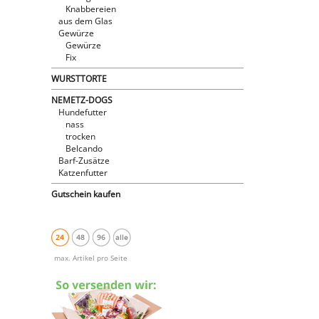
Knabbereien
aus dem Glas
Gewürze
Gewürze
Fix
WURSTTORTE
NEMETZ-DOGS
Hundefutter
nass
trocken
Belcando
Barf-Zusätze
Katzenfutter
Gutschein kaufen
24
48
96
alle
max. Artikel pro Seite