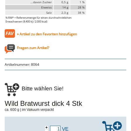
Genusssortiment
...davon Zucker
0,5 g
1 %
Hausmannskost
Eiweiss
14 g
28 %
Beilagen
Salz
2,3 g
38 %
Gemüse & Salat
% RM* = Referenzmenge für einen durchschnittlichen
Knödel
Erwachsenen (8.400 kJ / 2.000 kcal)
Suppeneinlagen
Pommes & Wedges
» Artikel zu den Favoriten hinzufügen
Mehlspeisen
Käse, Milch, Eier
Teigwaren
Fragen zum Artikel?
Gebäck
Getränke
Wein
Artikelnummer:
8064
Bier
Säfte
Spirituosen
Senf & Co
Essig & Öl
Bitte wählen Sie!
Trockensortiment
Süssigkeiten
Knabbereien
Wild Bratwurst dick 4 Stk
aus dem Glas
ca. 600 g | im Vakuum verpackt
Gewürze
Gewürze
Fix
+
VE
WURSTTORTE
-