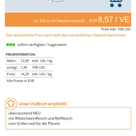
NEMETZ-DOGS
Hundefutter
8,57 / VE
nass
ca. 600 g | im Vakuum verpackt EUR
trocken
Belcando
Preis inkl. 10% USt.
Barf-Zusätze
Der tatsächliche Preis wird nach dem tatsächlichen Gewicht berechnet.
Katzenfutter
sofort verfügbar / Lagerware
Gutschein kaufen
PREISINFORMATION:
Netto:
12,99
exkl. USt / kg
zuzügl.
1,30
10% USt.
Preis:
14,29
inkl. USt / kg
Alle Preise in EUR
Unser Chefkoch empfiehlt!
überraschend NEU
mit Wildschweinfleisch und Rehfleisch
zum Grillen und für die Pfanne