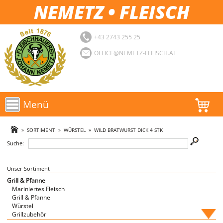
NEMETZ • FLEISCH
+43 2743 255 25
OFFICE@NEMETZ-FLEISCH.AT
Menü
AKTIONEN
»
SORTIMENT
»
WÜRSTEL
»
WILD BRATWURST DICK 4 STK
Suche:
SORTIMENT
LOGIN
Unser Sortiment
Grill & Pfanne
Mariniertes Fleisch
FAVORITEN
Grill & Pfanne
Würstel
Grillzubehör
Fische