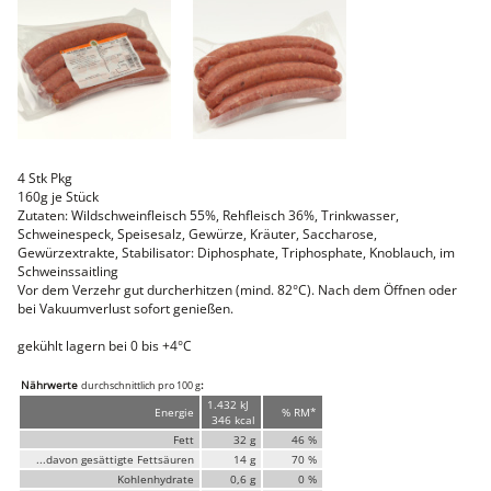
Faschiertes
DELUXE SCHWEIN
STEAKS
DELUXE Rind
Steaks vom SCHWEIN
Nemetz-Menü
Wurstwaren
4 Stk Pkg
Putenwurst
160g je Stück
Aufschnittwurst
Zutaten: Wildschweinfleisch 55%, Rehfleisch 36%, Trinkwasser,
Stangenwurst
Schweinespeck, Speisesalz, Gewürze, Kräuter, Saccharose,
Leberkäse
Gewürzextrakte, Stabilisator: Diphosphate, Triphosphate, Knoblauch, im
Würstel
Schweinssaitling
Mini-Würstel
Vor dem Verzehr gut durcherhitzen (mind. 82°C). Nach dem Öffnen oder
bei Vakuumverlust sofort genießen.
Schinken
Selchwaren
gekühlt lagern bei 0 bis +4°C
Schinken
Putenschinken
Nährwerte
:
durchschnittlich pro 100 g
1.432 kJ
Fische
Energie
% RM*
346 kcal
Meeresfrüchte
Fett
32 g
46 %
Fisch
...davon gesättigte Fettsäuren
14 g
70 %
Konserven
Kohlenhydrate
0,6 g
0 %