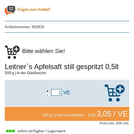
Fragen zum Artikel?
Artikelnummer:
992835
Bitte wählen Sie!
Leitner`s Apfelsaft still gespritzt 0,5lt
500 g | in der Glasflasche
+
VE
-
3,05 / VE
500 g | in der Glasflasche EUR
Preis inkl. 20% USt.
sofort verfügbar / Lagerware