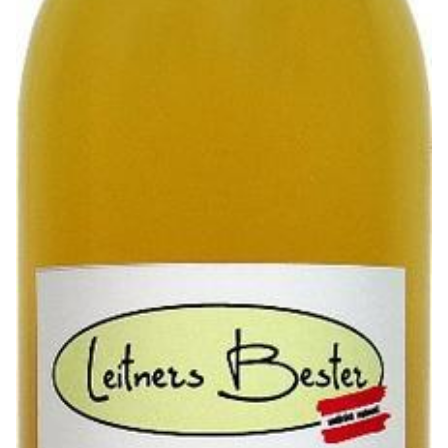
Faschiertes
DELUXE SCHWEIN
STEAKS
DELUXE Rind
Steaks vom SCHWEIN
Nemetz-Menü
Wurstwaren
Putenwurst
Aufschnittwurst
Stangenwurst
Leberkäse
Würstel
Mini-Würstel
Schinken
Selchwaren
Schinken
Putenschinken
Fische
Meeresfrüchte
Fisch
Konserven