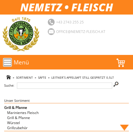
NEMETZ • FLEISCH
+43 2743 255 25
OFFICE@NEMETZ-FLEISCH.AT
Menü
AKTIONEN
»
SORTIMENT
»
SÄFTE
»
LEITNER`S APFELSAFT STILL GESPRITZT 0,5LT
Suche:
SORTIMENT
LOGIN
Unser Sortiment
Grill & Pfanne
Mariniertes Fleisch
FAVORITEN
Grill & Pfanne
Würstel
Grillzubehör
Fische