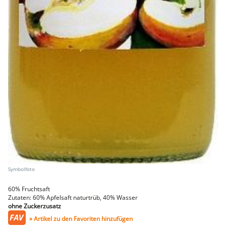
NEMETZ-DOGS
Hundefutter
nass
trocken
Belcando
Barf-Zusätze
Katzenfutter
Gutschein kaufen
60% Fruchtsaft
Zutaten: 60% Apfelsaft naturtrüb, 40% Wasser
ohne Zuckerzusatz
» Artikel zu den Favoriten hinzufügen