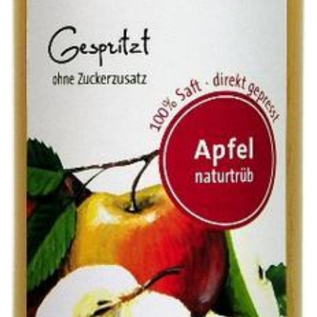
Genusssortiment
Hausmannskost
Beilagen
Gemüse & Salat
Knödel
Suppeneinlagen
Pommes & Wedges
Mehlspeisen
Käse, Milch, Eier
Teigwaren
Gebäck
Getränke
Wein
Bier
Säfte
Spirituosen
Senf & Co
Essig & Öl
Trockensortiment
Süssigkeiten
Knabbereien
aus dem Glas
Gewürze
Gewürze
Fix
WURSTTORTE