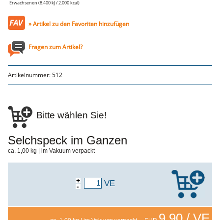
Genusssortiment
Erwachsenen (8.400 kJ / 2.000 kcal)
Hausmannskost
Beilagen
» Artikel zu den Favoriten hinzufügen
Gemüse & Salat
Knödel
Suppeneinlagen
Fragen zum Artikel?
Pommes & Wedges
Mehlspeisen
Käse, Milch, Eier
Artikelnummer:
512
Teigwaren
Gebäck
Getränke
Wein
Bier
Bitte wählen Sie!
Säfte
Spirituosen
Senf & Co
Selchspeck im Ganzen
Essig & Öl
ca. 1,00 kg | im Vakuum verpackt
Trockensortiment
Süssigkeiten
Knabbereien
aus dem Glas
+
VE
-
Gewürze
Gewürze
Fix
9,90 / VE
WURSTTORTE