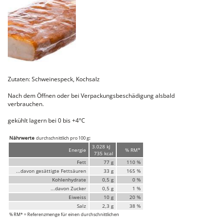
Faschiertes
DELUXE SCHWEIN
STEAKS
DELUXE Rind
Steaks vom SCHWEIN
Nemetz-Menü
Wurstwaren
Zutaten: Schweinespeck, Kochsalz
Putenwurst
Aufschnittwurst
Nach dem Öffnen oder bei Verpackungsbeschädigung alsbald
Stangenwurst
verbrauchen.
Leberkäse
Würstel
gekühlt lagern bei 0 bis +4°C
Mini-Würstel
Nährwerte
:
durchschnittlich pro 100 g
Schinken
3.028 kJ
Selchwaren
Energie
% RM*
735 kcal
Schinken
Fett
77 g
110 %
Putenschinken
...davon gesättigte Fettsäuren
33 g
165 %
Kohlenhydrate
0,5 g
0 %
Fische
...davon Zucker
0,5 g
1 %
Meeresfrüchte
Eiweiss
10 g
20 %
Fisch
Konserven
Salz
2,3 g
38 %
% RM* = Referenzmenge für einen durchschnittlichen