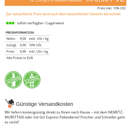
ca. 1,00 kg | im Vakuum verpackt EUR
NEMETZ-DOGS
Preis inkl. 10% USt.
Hundefutter
Der tatsächliche Preis wird nach dem tatsächlichen Gewicht berechnet.
nass
trocken
sofort verfügbar / Lagerware
Belcando
Barf-Zusätze
PREISINFORMATION:
Katzenfutter
Netto:
9,00
exkl. USt / kg
zuzügl.
0,90
10% USt.
Gutschein kaufen
Preis:
9,90
inkl. USt / kg
Alle Preise in EUR
Günstige Versandkosten
Wir liefern kostengünstig direkt zu Ihnen nach Hause – mit dem NEMETZ-
WURSTTAXI oder mit Go! Express Paketdienst! Frischer und Schneller geht
es nicht!!