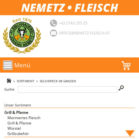
NEMETZ • FLEISCH
+43 2743 255 25
OFFICE@NEMETZ-FLEISCH.AT
Menü
AKTIONEN
»
SORTIMENT
»
SELCHSPECK IM GANZEN
Suche:
SORTIMENT
LOGIN
Unser Sortiment
Grill & Pfanne
Mariniertes Fleisch
FAVORITEN
Grill & Pfanne
Würstel
Grillzubehör
Fische