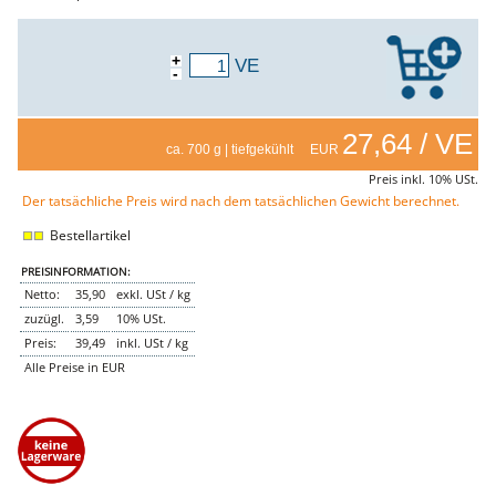
Genusssortiment
Hausmannskost
Beilagen
+
Gemüse & Salat
VE
-
Knödel
Suppeneinlagen
Pommes & Wedges
27,64 / VE
Mehlspeisen
ca. 700 g | tiefgekühlt EUR
Käse, Milch, Eier
Teigwaren
Preis inkl. 10% USt.
Gebäck
Der tatsächliche Preis wird nach dem tatsächlichen Gewicht berechnet.
Getränke
Wein
Bestellartikel
Bier
Säfte
PREISINFORMATION:
Spirituosen
Netto:
35,90
exkl. USt / kg
Senf & Co
zuzügl.
3,59
10% USt.
Essig & Öl
Preis:
39,49
inkl. USt / kg
Trockensortiment
Süssigkeiten
Alle Preise in EUR
Knabbereien
aus dem Glas
Gewürze
Gewürze
Fix
WURSTTORTE