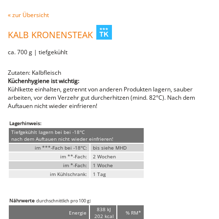
Fleischwaren
« zur Übersicht
WILD
heimisches Wild
KALB KRONENSTEAK
Ente & Gans
Hirsch & Reh
ca. 700 g | tiefgekühlt
Wildschwein
vom Wild
Zutaten: Kalbfleisch
Rindfleisch
Küchenhygiene ist wichtig:
vom Rind
Kühlkette einhalten, getrennt von anderen Produkten lagern, sauber
Steaks
arbeiten, vor dem Verzehr gut durcherhitzen (mind. 82°C). Nach dem
Filet
Auftauen nicht wieder einfrieren!
Schweinefleisch
Filet
Karree
Lagerhinweis:
Bauch
Tiefgekühlt lagern bei bei -18°C
vom Schwein
nach dem Auftauen nicht wieder einfrieren!
Sur
im ***-Fach bei -18°C:
bis siehe MHD
Schnitzel
im **-Fach:
2 Wochen
Steaks
im *-Fach:
1 Woche
Innereien
im Kühlschrank:
1 Tag
Kalbfleisch
Geflügel
Huhn
Nährwerte
:
durchschnittlich pro 100 g
Pute
838 kJ
Energie
% RM*
Lammfleisch
202 kcal