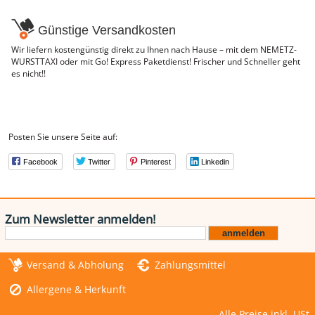
NEMETZ-DOGS
Günstige Versandkosten
Hundefutter
nass
Wir liefern kostengünstig direkt zu Ihnen nach Hause – mit dem NEMETZ-
trocken
WURSTTAXI oder mit Go! Express Paketdienst! Frischer und Schneller geht
Belcando
es nicht!!
Barf-Zusätze
Katzenfutter
Gutschein kaufen
Posten Sie unsere Seite auf:
Facebook
Twitter
Pinterest
Linkedin
Zum Newsletter anmelden!
Versand & Abholung
Zahlungsmittel
Allergene & Herkunft
Alle Preise inkl. USt.