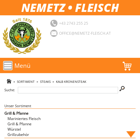
NEMETZ • FLEISCH
+43 2743 255 25
OFFICE@NEMETZ-FLEISCH.AT
Menü
AKTIONEN
»
SORTIMENT
»
STEAKS
»
KALB KRONENSTEAK
Suche:
SORTIMENT
LOGIN
Unser Sortiment
Grill & Pfanne
Mariniertes Fleisch
FAVORITEN
Grill & Pfanne
Würstel
Grillzubehör
Fische