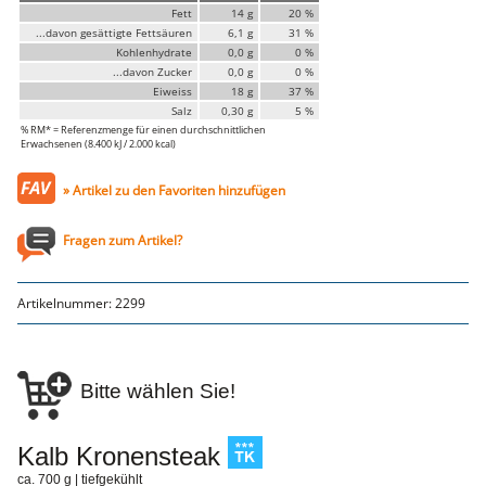
Faschiertes
Fett
14 g
20 %
...davon gesättigte Fettsäuren
6,1 g
31 %
DELUXE SCHWEIN
Kohlenhydrate
0,0 g
0 %
STEAKS
...davon Zucker
0,0 g
0 %
DELUXE Rind
Eiweiss
18 g
37 %
Steaks vom SCHWEIN
Salz
0,30 g
5 %
% RM* = Referenzmenge für einen durchschnittlichen
Nemetz-Menü
Erwachsenen (8.400 kJ / 2.000 kcal)
Wurstwaren
» Artikel zu den Favoriten hinzufügen
Putenwurst
Aufschnittwurst
Stangenwurst
Fragen zum Artikel?
Leberkäse
Würstel
Mini-Würstel
Artikelnummer:
2299
Schinken
Selchwaren
Schinken
Putenschinken
Bitte wählen Sie!
Fische
Meeresfrüchte
Fisch
Kalb Kronensteak
Konserven
ca. 700 g | tiefgekühlt