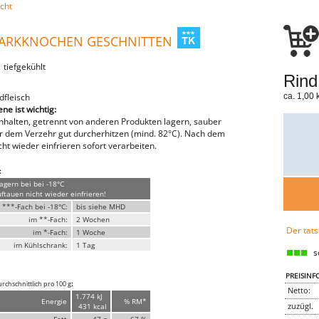
cht
ARKKNOCHEN GESCHNITTEN
| tiefgekühlt
Rind
dfleisch
ca. 1,00 k
e ist wichtig:
inhalten, getrennt von anderen Produkten lagern, sauber
or dem Verzehr gut durcherhitzen (mind. 82°C). Nach dem
ht wieder einfrieren sofort verarbeiten.
:
lagern bei bei -18°C
tauen nicht wieder einfrieren!
 ***-Fach bei -18°C:
bis siehe MHD
im **-Fach:
2 Wochen
Der tats
im *-Fach:
1 Woche
im Kühlschrank:
1 Tag
so
PREISINF
:
rchschnittlich pro 100 g
Netto:
1.774 kJ
Energie
% RM*
zuzügl.
431 kcal
Fett
47 g
67 %