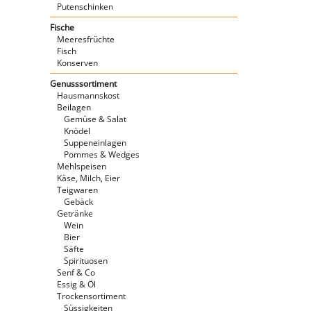
Putenschinken
Fische
Meeresfrüchte
Fisch
Konserven
Genusssortiment
Hausmannskost
Beilagen
Gemüse & Salat
Knödel
Suppeneinlagen
Pommes & Wedges
Mehlspeisen
Käse, Milch, Eier
Teigwaren
Gebäck
Getränke
Wein
Bier
Säfte
Spirituosen
Senf & Co
Essig & Öl
Trockensortiment
Süssigkeiten