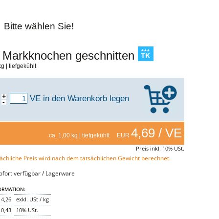
Bitte wählen Sie!
 Markknochen geschnitten
g | tiefgekühlt
+
VE
in den Warenkorb legen
-
4,69 / VE
ca. 1,00 kg | tiefgekühlt EUR
Preis inkl. 10% USt.
ächliche Preis wird nach dem tatsächlichen Gewicht berechnet.
fort verfügbar / Lagerware
ORMATION:
4,26
exkl. USt / kg
0,43
10% USt.