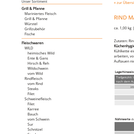
Unser Sortiment
« zur Übersi
Grill & Pfanne
Mariniertes Fleisch
RIND M
Grill & Pfanne
Würstel
ca. 1,00 kg 
Grillzubehör
Fische
Zutaten: Rin
Fleischwaren
Küchenhygien
WILD
Kühlkette e
heimisches Wild
arbeiten, v
Ente & Gans
Auftauen nic
Hirsch & Reh
Wildschwein
Lagerhinweis
vom Wild
Tiefgekühlt 
Rindfleisch
nach dem Auf
vom Rind
im
Steaks
Filet
Schweinefleisch
Filet
Karree
Bauch
vom Schwein
Nährwerte
du
Sur
Schnitzel