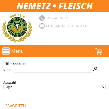
NEMETZ • FLEISCH
+43 2743 255 25
OFFICE@NEMETZ-FLEISCH.AT
Menü
AKTIONEN
»
FAVORITEN
Suche:
SORTIMENT
LOGIN
Auswahl:
FAVORITEN
FAVORITEN