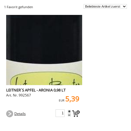
1 Favorit gefunden
LEITNER´S APFEL - ARONIA 0,98 LT
Art. Nr. 992567
5,39
EUR
+
Details
-