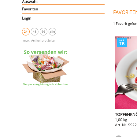
Auswahl:
Favoriten
FAVORITE
Login
1 Favorit gefu
24
48
96
alle
max. Artikel pro Seite
TOPFENKNÖ
1,00 kg
Art. Nr. 992