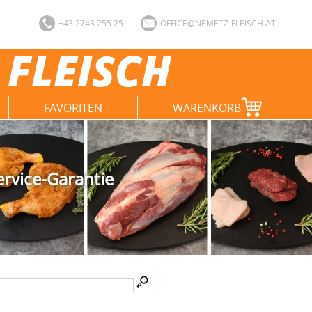
+43 2743 255 25
OFFICE@NEMETZ-FLEISCH.AT
 FLEISCH
FAVORITEN
WARENKORB
ervice-Garantie