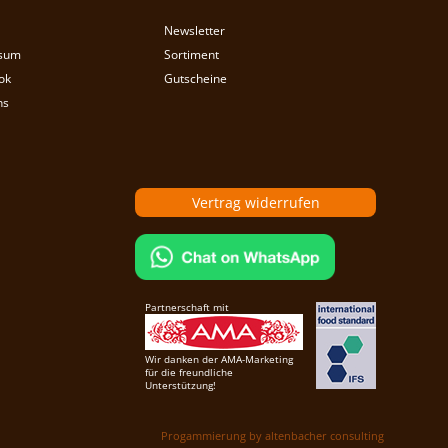
Newsletter
sum
Sortiment
ok
Gutscheine
ns
Vertrag widerrufen
Partnerschaft mit
Wir danken der AMA-Marketing
für die freundliche
Unterstützung!
Progammierung by altenbacher consulting