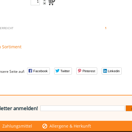
-
 ERREICHT
1
m Sortiment
nsere Seite auf:
Facebook
Twitter
Pinterest
Linkedin
etter anmelden!
Zahlungsmittel
Allergene & Herkunft